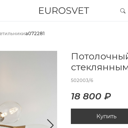
етильники
a072281
Потолочный
стеклянны
502003/6
18 800 ₽
Купить