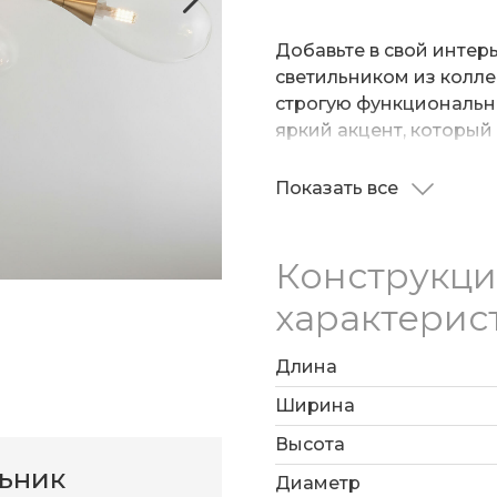
Добавьте в свой интер
светильником из коллек
строгую функциональн
яркий акцент, который
пространство, не пере
плавные очертания дел
Показать все
В потолочном светиль
одинаково хорошо доп
лампы с цоколем G9, 
так и ар-деко.
площади до 10 м²
Конструкц
характерис
Длина
Ширина
Высота
льник
Диаметр