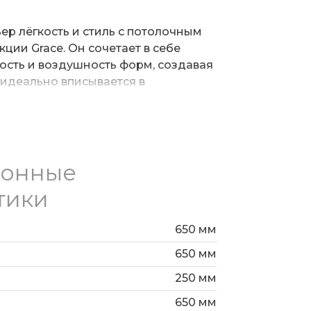
ьер лёгкость и стиль с потолочным
ции Grace. Он сочетает в себе
ость и воздушность форм, создавая
 идеально вписывается в
гружая его. Благородный металл и
ают эту модель универсальной: она
нике Grace используются сменные
олнит как лаконичный минимализм,
обеспечивая комфортное освещение
ионные
тики
650 мм
650 мм
250 мм
650 мм