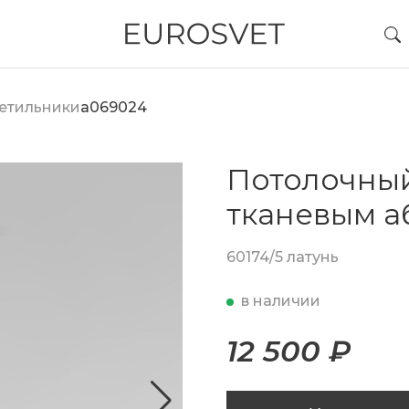
етильники
a069024
Потолочный
тканевым 
60174/5 латунь
в наличии
12 500 ₽