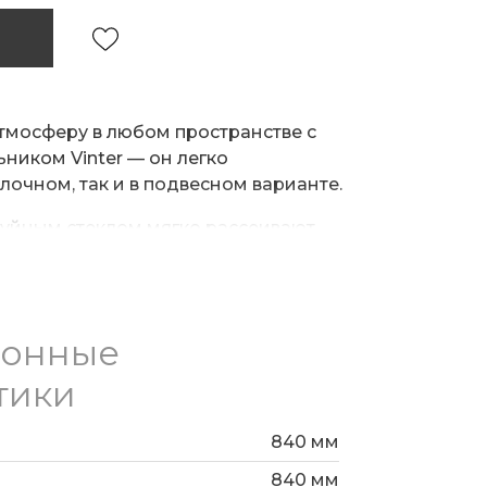
тмосферу в любом пространстве с
ником Vinter — он легко
олочном, так и в подвесном варианте.
руйным стеклом мягко рассеивают
тные светотени и придавая интерьеру
ы обеспечивают яркое и
ионные
е, а возможность менять цветовую
ыключателя позволяет подстраивать
тики
 от уютного тёплого до бодрящего
840 мм
ьный, этот светильник станет
840 мм