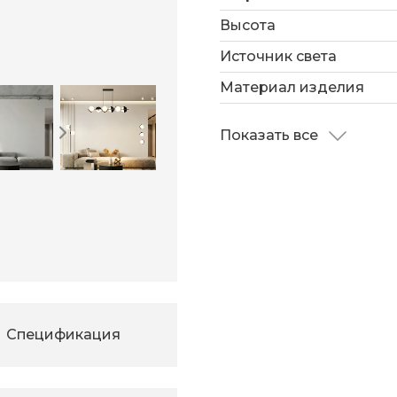
выразительным акценто
Высота
вашем современном ин
Источник света
Материал изделия
Показать все
Спецификация