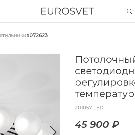
етильники
a072623
Потолочный
светодиодн
регулировк
температу
201057 LED
45 900 ₽