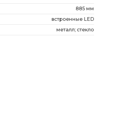
м в сочетании с бра 50383/3 в
885 мм
терьере.
встроенные LED
металл; стекло