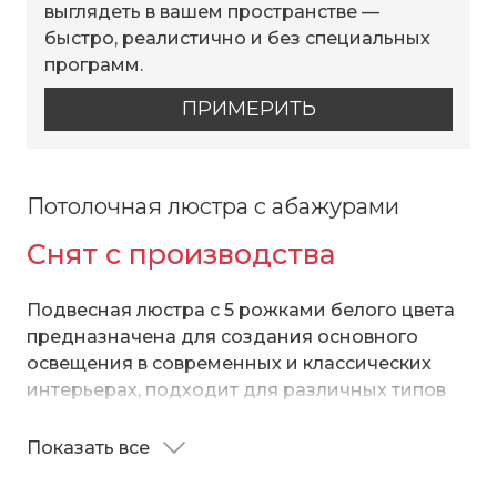
выглядеть в вашем пространстве —
быстро, реалистично и без специальных
программ.
ПРИМЕРИТЬ
Потолочная люстра с абажурами
Снят с производства
Подвесная люстра с 5 рожками белого цвета
предназначена для создания основного
освещения в современных и классических
интерьерах, подходит для различных типов
помещений: гостиная, спальня и рассчитана
на площадь освещения 13 м².
Показать все
Дизайнерская люстра оснащена патронами с
цоколем Е14, которые рассчитаны на