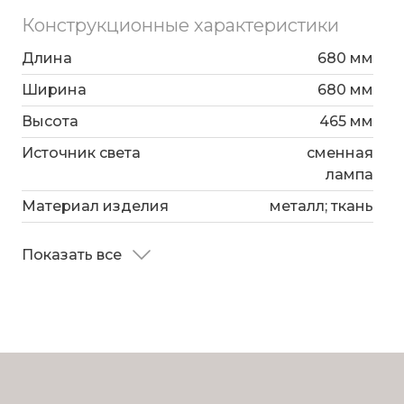
максимальную мощность ламп 40 Вт. Люстра
Конструкционные характеристики
украшена эффектным декором из металла и
дополнена выразительными тканевыми
Длина
680 мм
абажурами. Арматура изготовлена из
Ширина
680 мм
высококачественного металла с надежным
Высота
465 мм
защитным покрытием.
Источник света
сменная
лампа
Материал изделия
металл; ткань
Показать все