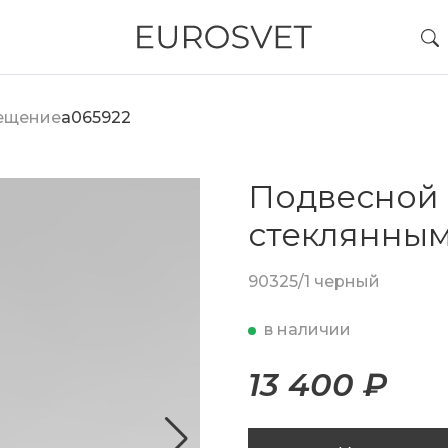
вещение
a065922
Подвесной 
стеклянны
90325/1 черный
в наличии
13 400 ₽