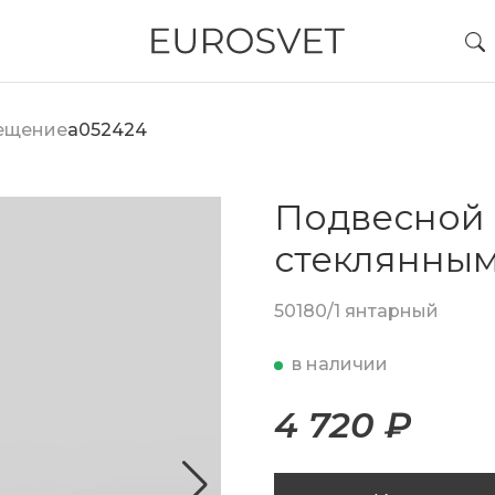
вещение
a052424
Подвесной 
стеклянны
50180/1 янтарный
в наличии
4 720 ₽