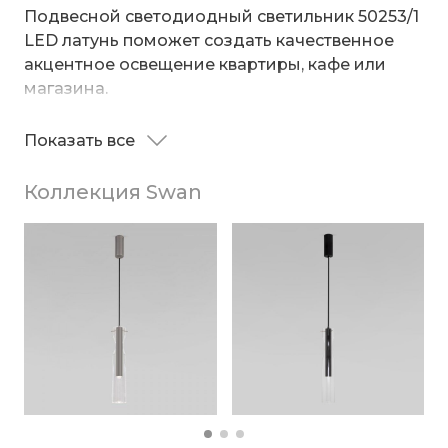
Подвесной светодиодный светильник 50253/1
LED латунь поможет создать качественное
акцентное освещение квартиры, кафе или
магазина.
С помощью регулировки высоты подвеса
Показать все
имеется возможность размещать
светильники на разных уровнях, создавая
Коллекция Swan
уникальные световые композиции.
Источником света являются экономичные
COB светодиоды с мощностью 12 Вт и
цветовой температурой 4000 К, обладающие
высокой светоотдачей и излучающие
равномерный световой поток 1018 лм. Корпус
светильника изготовлен из прочного металла,
который надежно защищает внутренний
механизм от повреждений.