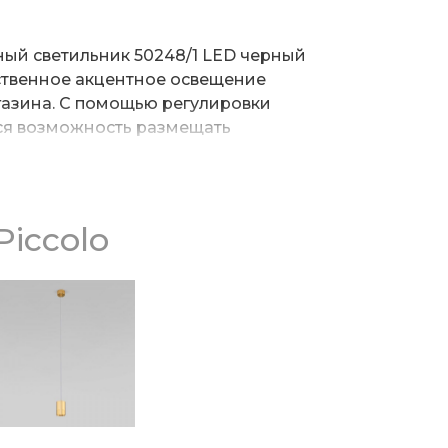
ый светильник 50248/1 LED черный
ственное акцентное освещение
газина. С помощью регулировки
ся возможность размещать
 уровнях, создавая уникальные
яются экономичные COB светодиоды
етовой температурой 4200 К,
iccolo
светоотдачей и излучающие
поток 290 лм. Корпус светильника
о металла, который надежно
механизм от повреждений.