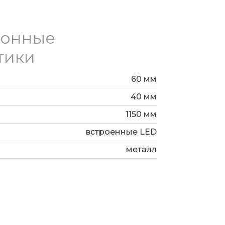
ионные
тики
60 мм
40 мм
1150 мм
встроенные LED
металл