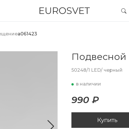
вещение
a061423
Подвесной 
50248/1 LED/ черный
в наличии
990 ₽
Купить