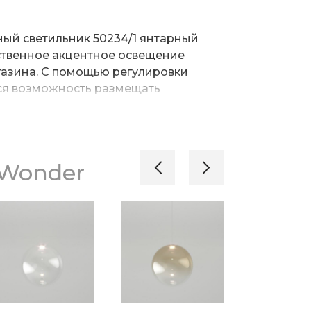
ый светильник 50234/1 янтарный
ственное акцентное освещение
газина. С помощью регулировки
ся возможность размещать
 уровнях, создавая уникальные
яются экономичные SMD светодиоды
етовой температурой 4200 К,
 Wonder
светоотдачей и излучающие
поток 77 лм. Корпус светильника
о металла, который надежно
механизм от повреждений.