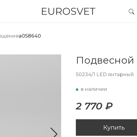
вещение
a058640
Подвесной 
50234/1 LED янтарный
в наличии
2 770 ₽
Купить