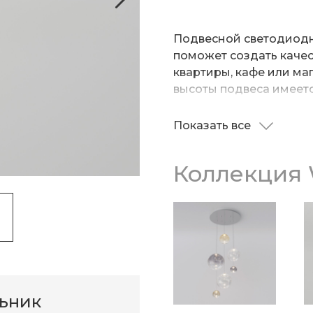
Подвесной светодиодн
поможет создать каче
квартиры, кафе или ма
высоты подвеса имеет
светильники на разных
световые композиции.
Показать все
Источником света явл
с мощностью 1 Вт и цв
Коллекция
обладающие высокой 
равномерный световой 
изготовлен из прочног
защищает внутренний 
льник