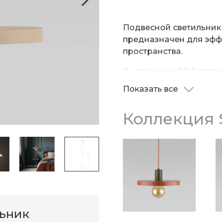
Подвесной светильник
предназначен для эфф
пространства.
В коллекции SILA вопл
геометрические формы
Показать все
корпус создает ощущен
подчеркивая минимали
Коллекция 
актуальная цветовая г
комбинировать их меж
Подвесной светильник
современный интерьер
качественное освещен
делая этот элемент ин
дополнением к интерье
кто ценит лаконичнос
добавив необходимую д
стиля и функционально
действительно важно.
системой регулировки
размещать изделие на
льник
увеличивая угол рассеи