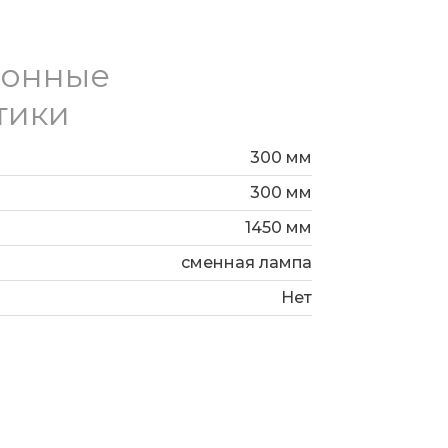
отолке при помощи монтажной
ионные
тики
300 мм
300 мм
1450 мм
сменная лампа
Нет