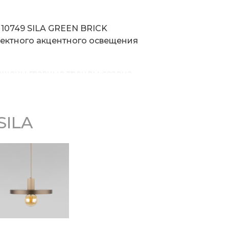
 10749 SILA GREEN BRICK
ектного акцентного освещения
ощены главные тренды сезона –
 и четкие линии. Металлический
ие прочности и долговечности,
стичный стиль изделия. А
SILA
амма всей коллекции SILA позволяет
ду собой, добавляя в любой
 со сменной лампой E27 создаст
 особый шарм и привлекательность,
ие и станет прекрасным
терьера настоящей находкой для тех,
ру гостиной, кухни или спальни,
ть форм и гармоничное сочетание
олю света именно там, где это
сти.
 Данный светильник оснащен
 высоты подвеса, позволяющей
 разных уровнях, уменьшая или
вания светового потока. Он легко