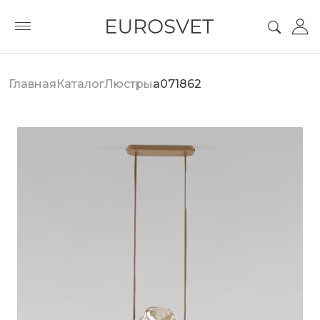
Главная
Каталог
Люстры
a071862