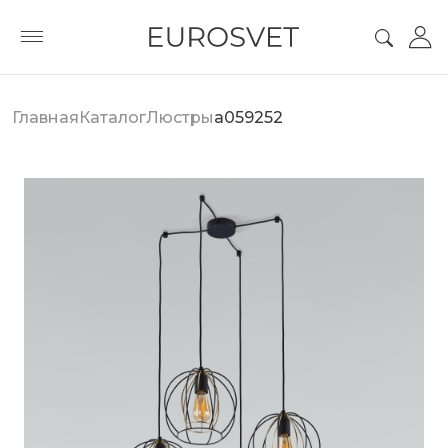
Главная
Каталог
Люстры
a059252