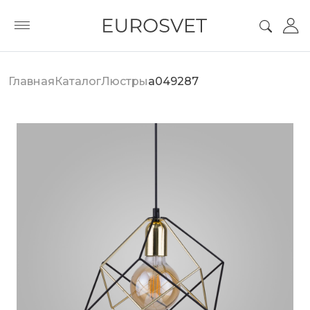
Главная
Каталог
Люстры
a049287