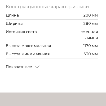
золотой оборудован системой регулировки
Конструкционные характеристики
высоты подвеса, позволяющей размещать
изделие на разных уровнях, уменьшая или
Длина
280 мм
увеличивая угол рассеивания светового
Ширина
280 мм
потока. Подвесной светильник легко
Источник света
сменная
устанавливается на любых потолках при
лампа
помощи монтажной планки.
Высота максимальная
1170 мм
Высота минимальная
330 мм
Показать все