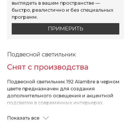
выглядеть в вашем пространстве —
быстро, реалистично и без специальных
программ.
ПРИМЕРИТЬ
Подвесной светильник
Снят с производства
Подвесной светильник 192 Alambre в черном
цвете предназначен для создания
дополнительного освещения и акцентной
подсветки в современных интерьерах.
Светильник со сменными лампами E27
создаст качественное освещение на площади
Показать все
Однорожковый светильник с двойным
4 кв.м. и подсветит рабочие зоны на кухне, в
металлическим плафоном в цвете черный и
гостиной, в кабинете и в других местах.