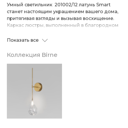
Умный светильник 201002/12 латунь Smart
станет настоящим украшением вашего дома,
притягивая взгляды и вызывая восхищение.
Каркас люстры, выполненный в благородном
цвете латунь, служит надежной основой для
прозрачных стеклянных плафонов. Их форма,
Показать все
Рекомендуем использовать светодиодные
словно застывшая вода, добавляет легкости и
лампы BLG409, BLG402, BLG413
воздушности всей конструкции.
Коллекция Birne
Стеклянные мятые плафоны рассеивают свет,
создавая мягкое и приятное освещение. Они
словно наполнены мерцающими огоньками,
придавая интерьеру особый шарм.