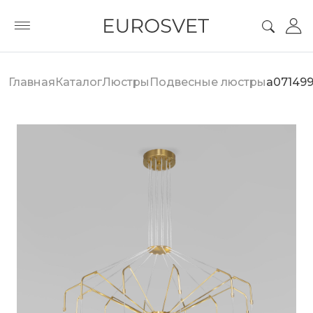
Главная
Каталог
Люстры
Подвесные люстры
a07149