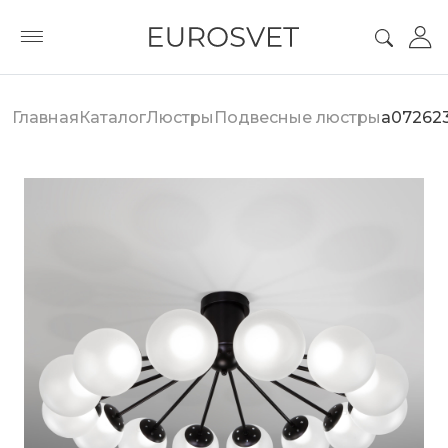
Главная
Каталог
Люстры
Подвесные люстры
a07262