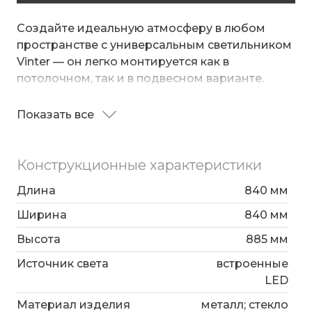
Создайте идеальную атмосферу в любом
пространстве с универсальным светильником
Vinter — он легко монтируется как в
потолочном, так и в подвесном варианте.
14 плафонов с пескоструйным стеклом мягко
Показать все
рассеивают свет, создавая деликатные
светотени и придавая интерьеру утончённую
глубину.
Конструкционные характеристики
Встроенные светодиоды обеспечивают яркое
Длина
840 мм
и равномерное освещение, а возможность
Ширина
840 мм
менять цветовую температуру прямо с
выключателя позволяет подстраивать свет
Высота
885 мм
под настроение — от уютного тёплого до
Источник света
встроенные
бодрящего холодного.
Стильный и функциональный, этот светильник
LED
станет выразительным акцентом в сочетании
Материал изделия
металл; стекло