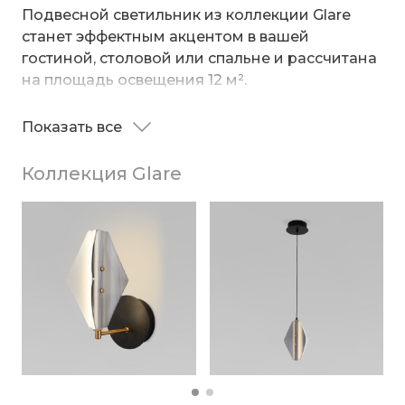
Подвесной светильник из коллекции Glare
станет эффектным акцентом в вашей
гостиной, столовой или спальне и рассчитана
на площадь освещения 12 м².
Необычный дизайн Glare, сочетающий
Показать все
строгие линии и мягкое сияние, приковывает
взгляд и создает атмосферу уюта и
Коллекция Glare
современности. Геометрические плафоны
ромбовидной формы с рельефной текстурой
преломляют свет, создавая игру теней и
Источником света служат SMD светодиоды с
бликов.
мощностью 40 Вт и цветовой температурой
4000 К.