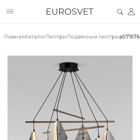
Главная
Каталог
Люстры
Подвесные люстры
a071576