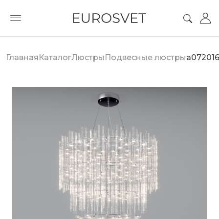
Главная
Каталог
Люстры
Подвесные люстры
a07201