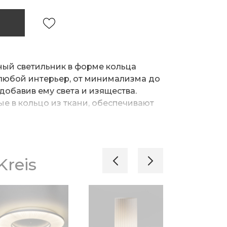
ый светильник в форме кольца
 любой интерьер, от минимализма до
добавив ему света и изящества.
е в кольцо из ткани, обеспечивают
 глаз освещение, не создавая резких
ет установку быстрой и простой.
одойдет для освещения гостиной,
reis
та или офисного пространства.