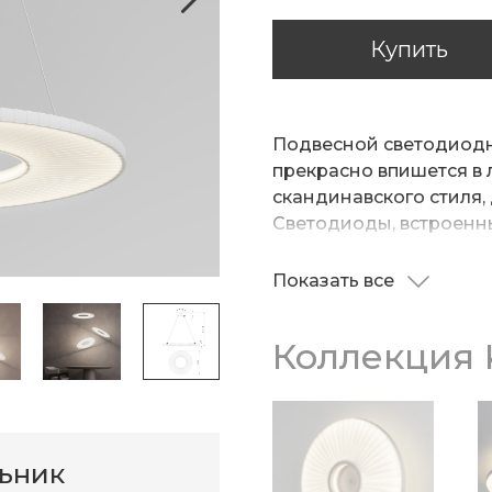
Купить
Подвесной светодиодн
прекрасно впишется в
скандинавского стиля, 
Светодиоды, встроенны
ровное и приятное для
теней.
Показать все
Подвесной монтаж дела
Светильник отлично п
Коллекция K
спальни, кухни, кабине
льник