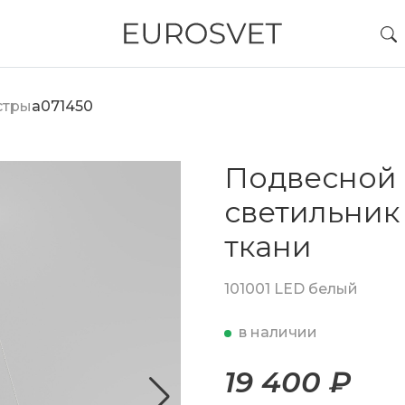
стры
a071450
Подвесной
светильник
ткани
101001 LED белый
в наличии
19 400 ₽