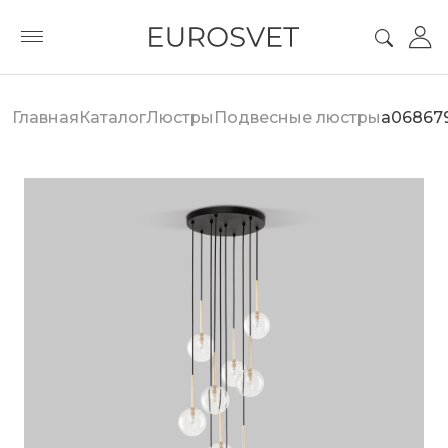
Главная
Каталог
Люстры
Подвесные люстры
a06867