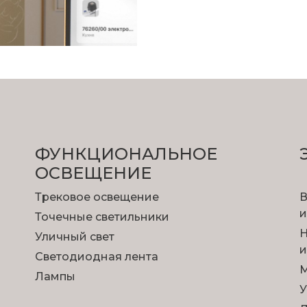
ФУНКЦИОНА­ЛЬНОЕ
ОСВЕЩЕНИЕ
Трековое освещение
В
и
Точечные светильники
Н
Уличный свет
и
Светодиодная лента
М
Лампы
У