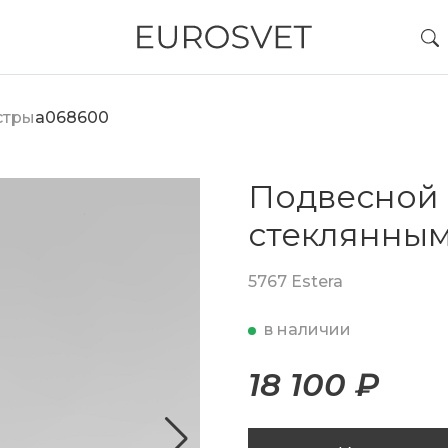
стры
a068600
Подвесной 
стеклянны
5767 Estera
в наличии
18 100 ₽