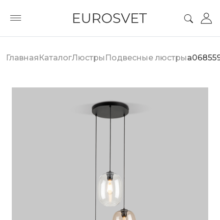
Главная
Каталог
Люстры
Подвесные люстры
a06855