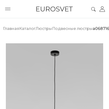
Главная
Каталог
Люстры
Подвесные люстры
a06871