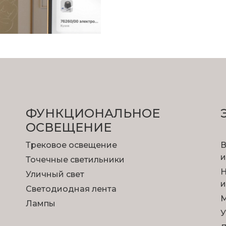
ФУНКЦИОНА­ЛЬНОЕ
ОСВЕЩЕНИЕ
Трековое освещение
В
и
Точечные светильники
Н
Уличный свет
и
Светодиодная лента
М
Лампы
У