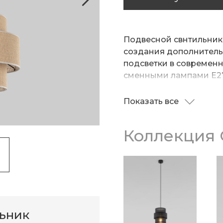
Подвесной свнтильник 
создания дополнитель
подсветки в современн
сменными лампами E27
на площади 2 м кв. и п
зале, в кабинете и в др
Показать все
Подвесной светильник 
натяжных потолках пр
Коллекция C
льник