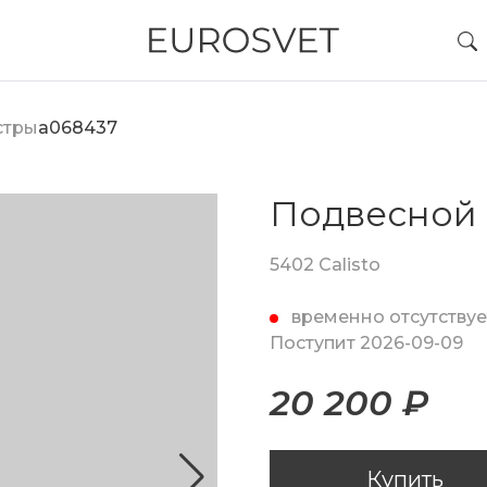
стры
a068437
Подвесной 
5402 Calisto
временно отсутствуе
Поступит 2026-09-09
20 200 ₽
Купить