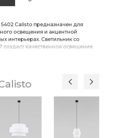
5402 Calisto предназначен для
ного освещения и акцентной
ых интерьерах. Светильник со
 создаст качественное освещение
одсветит рабочие зоны на кухне, в
угих местах.
просто устанавливается на
и помощи монтажной планки.
alisto