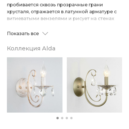
пробивается сквозь прозрачные грани
хрусталя, отражается в латунной арматуре с
витиеватыми вензелями и рисует на стенах
волшебные узоры. Этот подвесной
светильник не просто освещает — он создаёт
Показать все
атмосферу торжественности и уюта
одновременно.
Коллекция Alda