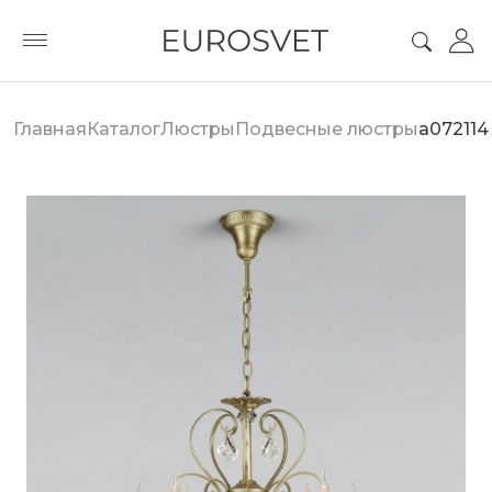
Главная
Каталог
Люстры
Подвесные люстры
a072114