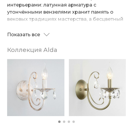
интерьерами: латунная арматура с
утончёнными вензелями хранит память о
вековых традициях мастерства, а бесцветный
хрусталь преломляет свет, создавая эффект
сияющих звёзд.
Показать все
Эта модель станет центральным элементом
вашего интерьера — подчеркнёт
Коллекция Alda
безупречный вкус владельца и добавит
пространству благородной торжественности.
Подходит для классических и
неоклассических интерьеров, а также для
помещений в стиле ар‑деко.