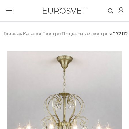
Главная
Каталог
Люстры
Подвесные люстры
a072112