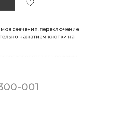
имов свечения, переключение
тельно нажатием кнопки на
воспроизводятся все режимы
300-001
е зажигание и постепенное
овательное мерцание)
ное свечение)