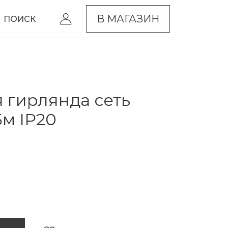
В МАГАЗИН
ПОИСК
 гирлянда сеть
5м IP20