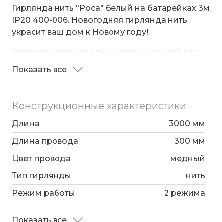
Гирлянда нить "Роса" белый на батарейках 3м
IP20 400-006. Новогодняя гирлянда нить
украсит ваш дом к Новому году!
Гирлянда светодиодная отлично подойдет
для украшения елки или интерьера и
Показать все
принесет Вам праздничное настроение!
Гирлянда на батарейках, есть кнопка для
смены режимов мерцания, есть постоянный
Конструкционные характеристики
режим горения.
Длина
3000 мм
Длина провода
300 мм
Цвет провода
медный
Тип гирлянды
нить
Режим работы
2 режима
Показать все