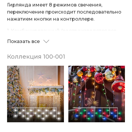
Гирлянда имеет 8 режимов свечения,
переключение происходит последовательно
нажатием кнопки на контроллере.
1. Комбинированный (воспроизводятся все
режимы свечения по очереди)
Показать все
2. Волнообразный
3. Последовательный
Коллекция 100-001
4. Перетекающий
5. Бегущая вспышка
6. Затухающий (плавное зажигание и
постепенное затухание)
7. Мерцающий (последовательное мерцание)
8. Постоянный (статичное свечение)